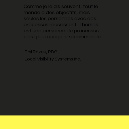
Comme je le dis souvent, tout le
monde a des objectifs, mais
seules les personnes avec des
processus réussissent. Thomas
est une personne de processus,
c'est pourquoi je le recommande.
Phil Rozek, PDG
Local Visibility Systems Inc.